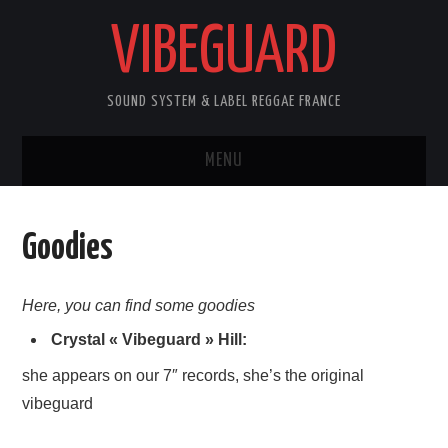
VIBEGUARD
SOUND SYSTEM & LABEL REGGAE FRANCE
MENU
ACCUEIL
Goodies
NEWS
Here, you can find some goodies
CONCERTS
Crystal « Vibeguard » Hill:
OUTTA10
she appears on our 7″ records, she’s the original
vibeguard
CONTACT