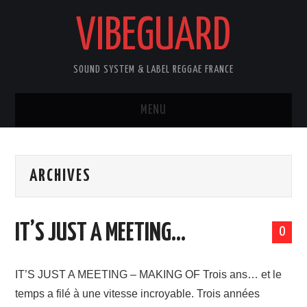
VIBEGUARD
SOUND SYSTEM & LABEL REGGAE FRANCE
MENU
ACCUEIL
ARCHIVES
NEWS
CONCERTS
IT’S JUST A MEETING…
0
OUTTA10
IT’S JUST A MEETING – MAKING OF Trois ans… et le
CONTACT
temps a filé à une vitesse incroyable. Trois années