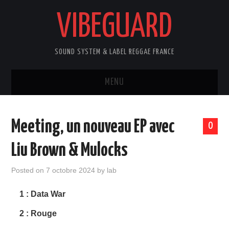
VIBEGUARD
SOUND SYSTEM & LABEL REGGAE FRANCE
MENU
HOME
Meeting, un nouveau EP avec
0
VINYL RECORDS
Liu Brown & Mulocks
DIGITAL 45
Posted on
7 octobre 2024
by
lab
ALBUM / EP
1 : Data War
2 : Rouge