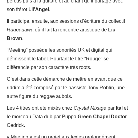
percus puis à la guitare et au chant qu’il partage avec
son frérot
Lil’Angel
.
Il participe, ensuite, aux sessions d’écriture du collectif
Raggadawa
où il fait la rencontre artistique de
Liu
Brown
.
“Meeting” possède les sonorités UK et digital qui
définissent le label. Pourtant le titre “Rouge”
se
différencie par son caractère très roots.
C’est dans cette démarche de mettre en avant que ce
riddim a été composé par le bassiste Tony Roblin, une
autre figure du reggae aubois.
Les 4 titres ont été mixés chez
Crystal Mixage
par
Ital
et
le morceau Data dub par Puppa
Green Chapel Doctor
Cedrick.
« Meeting » est un projet aux textes profondément