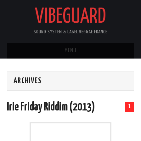
VIBEGUARD
SOUND SYSTEM & LABEL REGGAE FRANCE
MENU
ACCUEIL
ARCHIVES
NEWS
CONCERTS
Irie Friday Riddim (2013)
1
OUTTA10
CONTACT