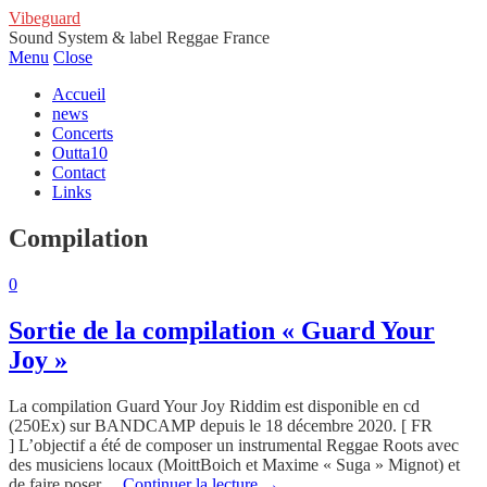
Vibeguard
Sound System & label Reggae France
Menu
Close
Accueil
news
Concerts
Outta10
Contact
Links
Compilation
0
Sortie de la compilation « Guard Your
Joy »
La compilation Guard Your Joy Riddim est disponible en cd
(250Ex) sur BANDCAMP depuis le 18 décembre 2020. [ FR
] L’objectif a été de composer un instrumental Reggae Roots avec
des musiciens locaux (MoittBoich et Maxime « Suga » Mignot) et
de faire poser…
Continuer la lecture
→