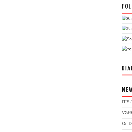
FOL
DIA
NE
IT’S
VGRE
On Du