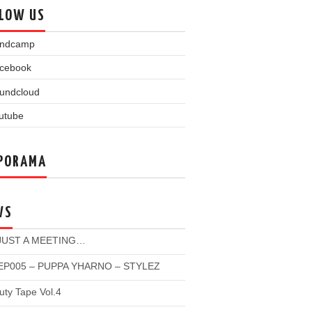
LOW US
PORAMA
WS
 JUST A MEETING…
P005 – PUPPA YHARNO – STYLEZ
ty Tape Vol.4