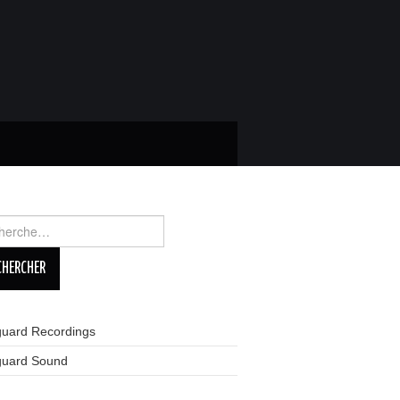
rcher :
guard Recordings
guard Sound