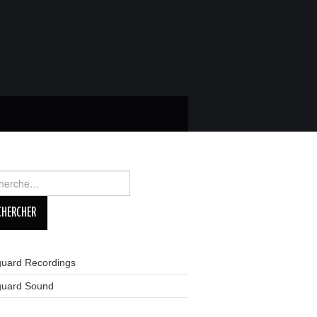
rcher :
guard Recordings
guard Sound