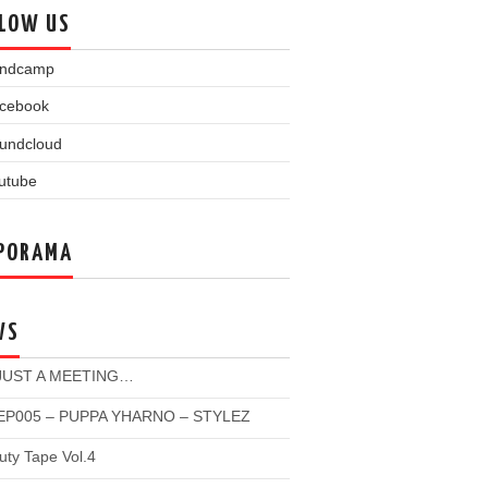
LOW US
PORAMA
WS
 JUST A MEETING…
P005 – PUPPA YHARNO – STYLEZ
ty Tape Vol.4