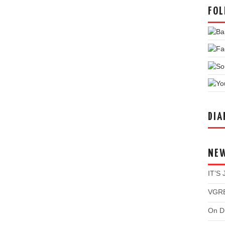
FOL
DIA
NE
IT’S
VGRE
On Du