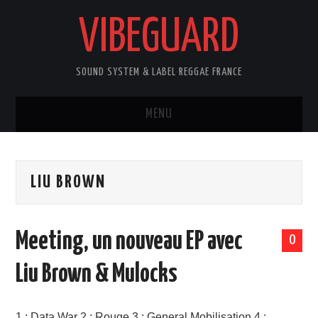
VIBEGUARD
SOUND SYSTEM & LABEL REGGAE FRANCE
MENU
ACCUEIL
LIU BROWN
NEWS
CONCERTS
Meeting, un nouveau EP avec
0
OUTTA10
Liu Brown & Mulocks
CONTACT
1 : Data War 2 : Rouge 3 : General Mobilisation 4 :