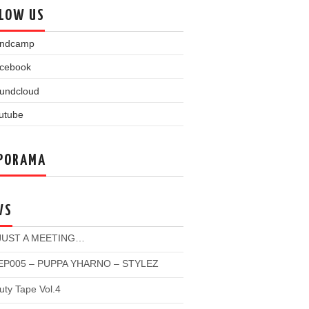
LOW US
PORAMA
WS
 JUST A MEETING…
P005 – PUPPA YHARNO – STYLEZ
ty Tape Vol.4