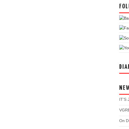
FOL
DIA
NE
IT’S
VGRE
On Du