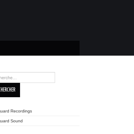
rcher :
guard Recordings
guard Sound