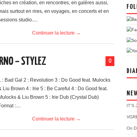
riches en création, en rencontres, en galères aussi,
FOL
mais surtout en rires, en voyages, en concerts et en
sessions studio.…
Continuer la lecture
→
RNO – STYLEZ
0
DIA
1 : Bad Gal 2 : Revolution 3 : Do Good feat. Mulocks
& Liu Brown 4 : Irie 5 : Be Careful 4 : Do Good feat.
NE
Mulocks & Liu Brown 5 : Irie Dub (Crystal Dub)
IT’S
Format :…
VGRE
Continuer la lecture
→
On Du