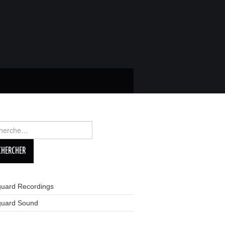
rcher :
guard Recordings
guard Sound