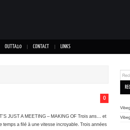
OUTTA10
CONTACT
LINKS
Reche
0
Vibe
IT’S JUST A MEETING – MAKING OF Trois ans… et
Vibe
le temps a filé à une vitesse incroyable. Trois années