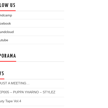
LOW US
PORAMA
WS
 JUST A MEETING…
P005 – PUPPA YHARNO – STYLEZ
ty Tape Vol.4