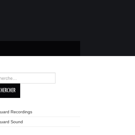
rcher :
guard Recordings
guard Sound