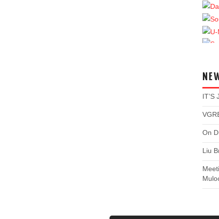
NE
IT’S
VGRE
On Du
Liu B
Meet
Mulo