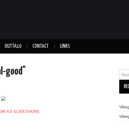
OUTTA10
CONTACT
LINKS
al-good"
Reche
Vibe
OW AS SLIDESHOW]
Vibe