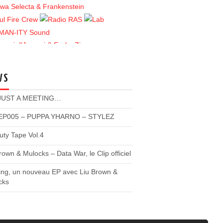
WS
 JUST A MEETING…
P005 – PUPPA YHARNO – STYLEZ
ty Tape Vol.4
rown & Mulocks – Data War, le Clip officiel
ing, un nouveau EP avec Liu Brown &
cks