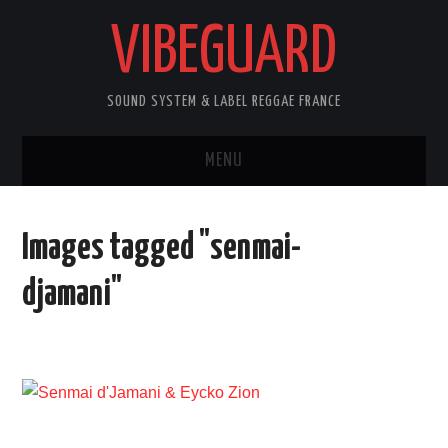
VIBEGUARD
SOUND SYSTEM & LABEL REGGAE FRANCE
MENU
ACCUEIL
Images tagged "senmai-
NEWS
djamani"
CONCERTS
OUTTA10
CONTACT