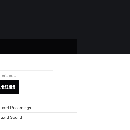
rcher :
guard Recordings
guard Sound