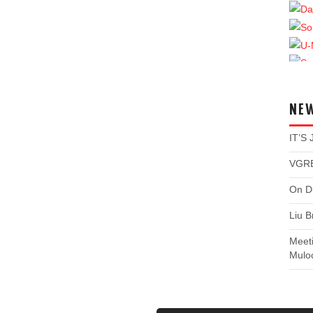
NE
IT’S
VGRE
On Du
Liu B
Meet
Mulo