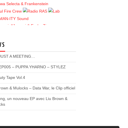
WS
 JUST A MEETING…
P005 – PUPPA YHARNO – STYLEZ
ty Tape Vol.4
rown & Mulocks – Data War, le Clip officiel
ing, un nouveau EP avec Liu Brown &
cks