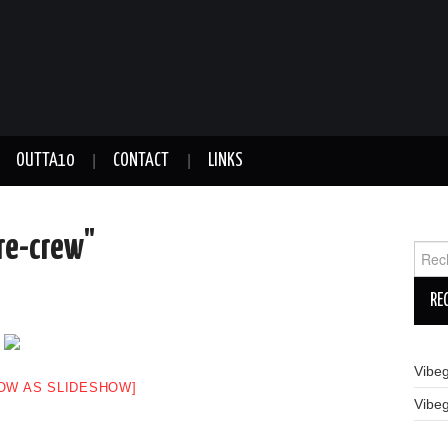
OUTTA10
CONTACT
LINKS
re-crew"
Reche
Vibe
OW AS SLIDESHOW]
Vibe