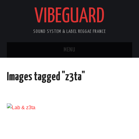
VIBEGUARD
SOUND SYSTEM & LABEL REGGAE FRANCE
MENU
ACCUEIL
Images tagged "z3ta"
NEWS
CONCERTS
OUTTA10
CONTACT