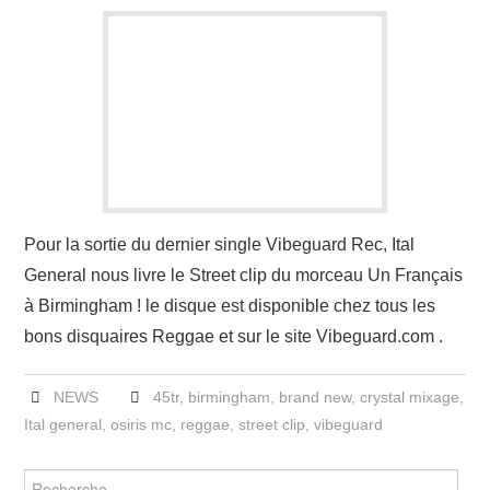
LINKS
Pour la sortie du dernier single Vibeguard Rec, Ital
General nous livre le Street clip du morceau Un Français
à Birmingham ! le disque est disponible chez tous les
bons disquaires Reggae et sur le site Vibeguard.com .
NEWS
45tr
,
birmingham
,
brand new
,
crystal mixage
,
Ital general
,
osiris mc
,
reggae
,
street clip
,
vibeguard
Rechercher :