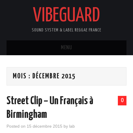
VIBEGUARD
SOUND SYSTEM & LABEL REGGAE FRANCE
MENU
ACCUEIL
MOIS :
DÉCEMBRE 2015
NEWS
CONCERTS
Street Clip – Un Français à
0
OUTTA10
Birmingham
CONTACT
Posted on
15 décembre 2015
by
lab