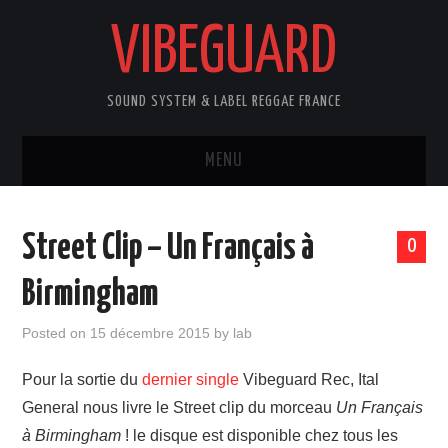
VIBEGUARD
SOUND SYSTEM & LABEL REGGAE FRANCE
MENU
ACCUEIL
Street Clip – Un Français à
0
NEWS
Birmingham
CONCERTS
Posted on
15 décembre 2015
by
lab
OUTTA10
Pour la sortie du
dernier single
Vibeguard Rec, Ital
General nous livre le Street clip du morceau
Un Français
CONTACT
à Birmingham
! le disque est disponible chez tous les