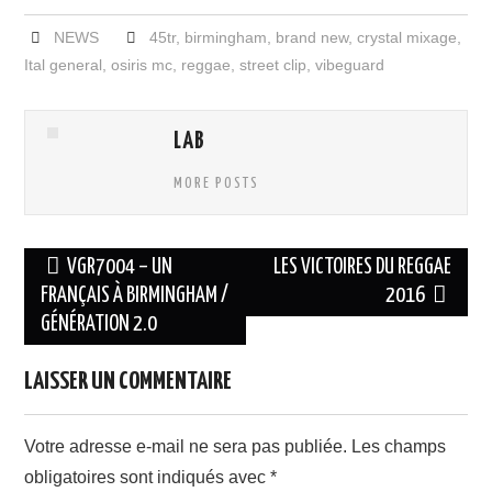
NEWS
45tr
,
birmingham
,
brand new
,
crystal mixage
,
Ital general
,
osiris mc
,
reggae
,
street clip
,
vibeguard
LAB
MORE POSTS
Navigation
VGR7004 – UN
LES VICTOIRES DU REGGAE
des
FRANÇAIS À BIRMINGHAM /
2016
GÉNÉRATION 2.0
articles
LAISSER UN COMMENTAIRE
Votre adresse e-mail ne sera pas publiée.
Les champs
obligatoires sont indiqués avec
*