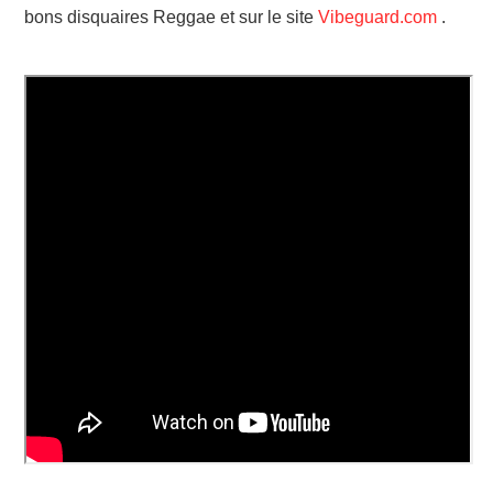
bons disquaires Reggae et sur le site
Vibeguard.com
.
LINKS