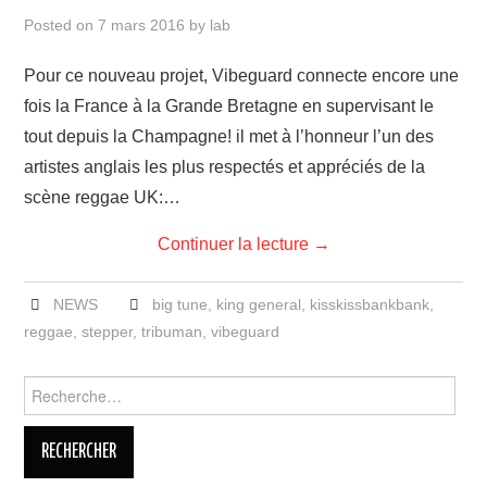
LINKS
Posted on
7 mars 2016
by
lab
Pour ce nouveau projet, Vibeguard connecte encore une
fois la France à la Grande Bretagne en supervisant le
tout depuis la Champagne! il met à l’honneur l’un des
artistes anglais les plus respectés et appréciés de la
scène reggae UK:…
Continuer la lecture
→
NEWS
big tune
,
king general
,
kisskissbankbank
,
reggae
,
stepper
,
tribuman
,
vibeguard
Rechercher :