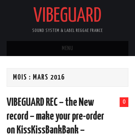
VIBEGUARD
SOUND SYSTEM & LABEL REGGAE FRANCE
MENU
ACCUEIL
MOIS :
MARS 2016
NEWS
CONCERTS
VIBEGUARD REC – the New
0
OUTTA10
record – make your pre-order
CONTACT
on KissKissBankBank –