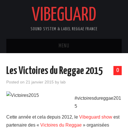
VIBEGUARD
SOUND SYSTEM & LABEL REGGAE FRANCE
MENU
ACCUEIL
Les Victoires du Reggae 2015
0
NEWS
Posted on
21 janvier 2015
by
lab
CONCERTS
#‎victoiresdureggae201
OUTTA10
5‬
Cette année et cela depuis 2012, le
Vibeguard show
est
CONTACT
partenaire des «
Victoires du Reggae
» organisées