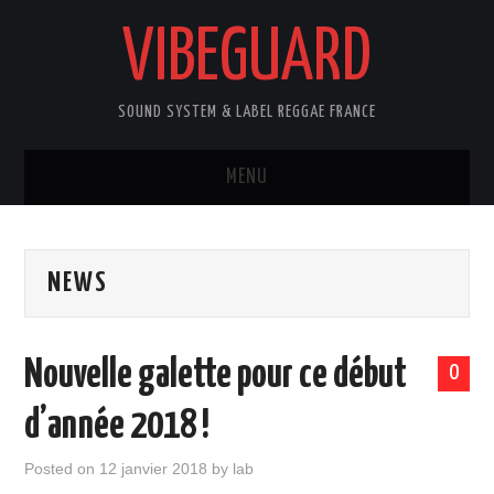
VIBEGUARD
SOUND SYSTEM & LABEL REGGAE FRANCE
MENU
ACCUEIL
NEWS
NEWS
CONCERTS
Nouvelle galette pour ce début
0
OUTTA10
d’année 2018 !
CONTACT
Posted on
12 janvier 2018
by
lab