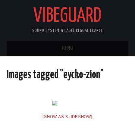
VIBEGUARD
SOUND SYSTEM & LABEL REGGAE FRANCE
MENU
ACCUEIL
Images tagged "eycko-zion"
NEWS
CONCERTS
OUTTA10
[SHOW AS SLIDESHOW]
CONTACT