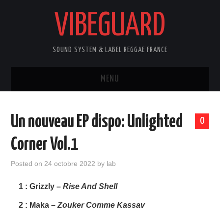
VIBEGUARD
SOUND SYSTEM & LABEL REGGAE FRANCE
MENU
HOME
Un nouveau EP dispo: Unlighted
0
VINYL RECORDS
Corner Vol.1
DIGITAL 45
Posted on
24 octobre 2022
by
lab
ALBUM / EP
1
: Grizzly –
Rise And Shell
2
:
Maka –
Zouker Comme Kassav