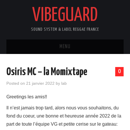
VIBEGUARD
SOUND SYSTEM & LABEL REGGAE FRANCE
MENU
ACCUEIL
Osiris MC – la Momixtape
0
NEWS
Posted on
21 janvier 2022
by
lab
CONCERTS
Greetings les amis!!
OUTTA10
Il n’est jamais trop tard, alors nous vous souhaitons, du
fond du coeur, une bonne et heureuse année 2022 de la
CONTACT
part de toute l’équipe VG et petite cerise sur le gateau: