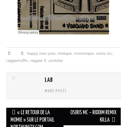
happy new year
,
mixtape
,
momixtape
,
osiris mc
,
raggamuffin
,
reggae fr
,
youtube
LAB
MORE POSTS
Navigation
« LE RETOUR DE LA
OSIRIS MC – RIDDIM REMIX
des
MOMIE » SUR LE PORTAIL
KILLA