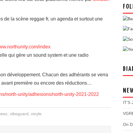
FOL
.
s de la scène reggae fr, un agenda et surtout une
www.northunity.com/index
relle qui gère un sound system et une radio
DIA
 son développement. Chacun des adhérants se verra
n avant première ou encore des réductions…
NE
ns/north-unity/adhesions/north-unity-2021-2022
IT’S
VGRE
beez
,
vibeguard
,
vinyle
On Du