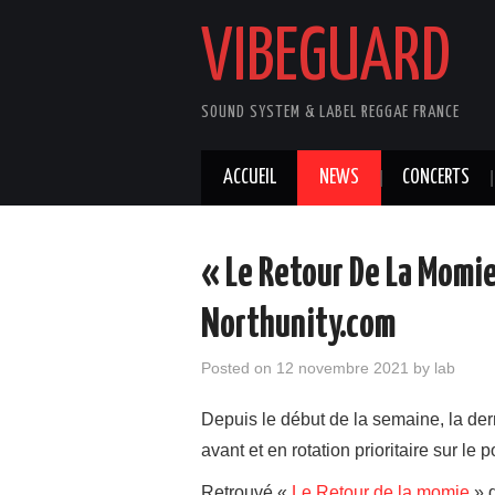
VIBEGUARD
SOUND SYSTEM & LABEL REGGAE FRANCE
ACCUEIL
NEWS
CONCERTS
« Le Retour De La Momie 
Northunity.com
Posted on
12 novembre 2021
by
lab
Depuis le début de la semaine, la de
avant et en rotation prioritaire sur le p
Retrouvé «
Le Retour de la momie
» d