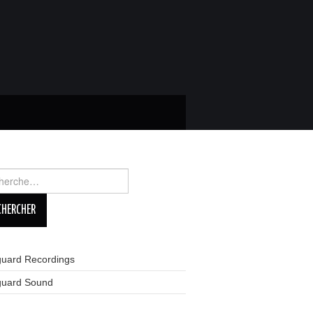
rcher :
guard Recordings
guard Sound