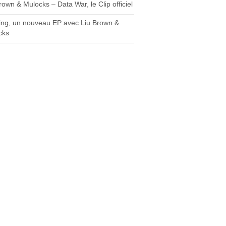
rown & Mulocks – Data War, le Clip officiel
ing, un nouveau EP avec Liu Brown &
cks