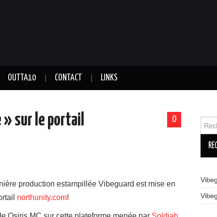
OUTTA10
CONTACT
LINKS
» sur le portail
0
Reche
Vibe
rnière production estampillée Vibeguard est mise en
Vibe
ortail
northunity.com
!
e Osiris MC sur cette plateforme menée par
Soldiah