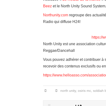
Beez
et le North Unity Sound System
Northunity.com
regroupe des actualité
Radio qui diffuse H24!
https://
North Unity est une association cultu
Reggae/Dancehall
Vous pouvez adhérer et contribuer à
recevoir des contenus exclusifs ou e
https://www.helloasso.com/associatio
north unity
,
osiris mc
,
soldiah 