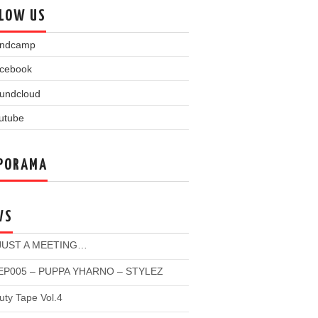
LOW US
PORAMA
WS
 JUST A MEETING…
P005 – PUPPA YHARNO – STYLEZ
ty Tape Vol.4