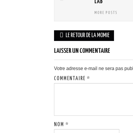
LAB
MORE POSTS
Navigation
LE RETOUR DE LA MOMIE
des
LAISSER UN COMMENTAIRE
articles
Votre adresse e-mail ne sera pas publ
COMMENTAIRE
*
NOM
*