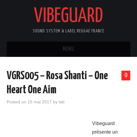
VIBEGUARD
SOUND SYSTEM & LABEL REGGAE FRANCE
MENU
ACCUEIL
VGRS005 – Rosa Shanti – One
0
NEWS
Heart One Aim
CONCERTS
Posted on
15 mai 2017
by
lab
OUTTA10
Vibeguard
CONTACT
présente un