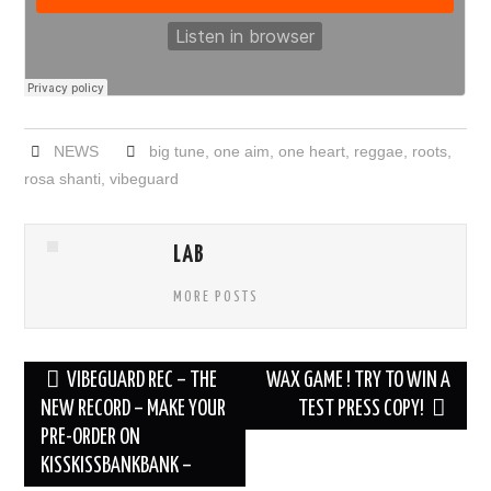
NEWS
big tune
,
one aim
,
one heart
,
reggae
,
roots
,
rosa shanti
,
vibeguard
LAB
MORE POSTS
Navigation
VIBEGUARD REC – THE
WAX GAME ! TRY TO WIN A
des
NEW RECORD – MAKE YOUR
TEST PRESS COPY!
PRE-ORDER ON
articles
KISSKISSBANKBANK –