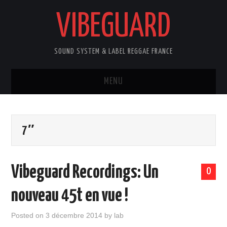
VIBEGUARD
SOUND SYSTEM & LABEL REGGAE FRANCE
MENU
ACCUEIL
7″
NEWS
CONCERTS
Vibeguard Recordings: Un
0
OUTTA10
nouveau 45t en vue !
CONTACT
Posted on
3 décembre 2014
by
lab