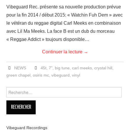
LINKS
Vibeguard Rec. présente sa nouvelle production prévue
pour la fin 2014 / début 2015: « Watchin Fuh Dem » avec
le vétéran du reggae digital Carl Meeks en combinaison
avec Lil Ma Meeks. La face B est un dub du morceau
« Reggae Addict » toujours disponible…
Continuer la lecture
→
NEWS
45t
,
7"
,
big tune
,
carl meeks
,
crystal hill
,
green chapel
,
osiris mc
,
vibeguard
,
vinyl
Rechercher :
Vibeguard Recordings