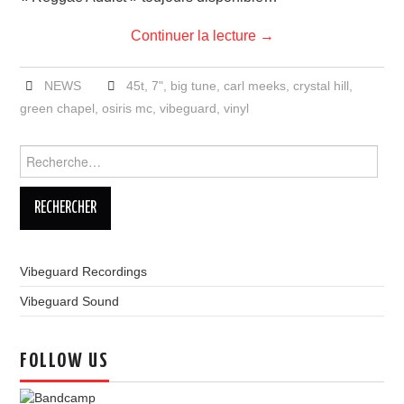
Continuer la lecture
→
NEWS
45t
,
7"
,
big tune
,
carl meeks
,
crystal hill
,
green chapel
,
osiris mc
,
vibeguard
,
vinyl
Rechercher :
Vibeguard Recordings
Vibeguard Sound
FOLLOW US